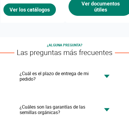
Ver documentos
Ver los catálogos
útiles
¿ALGUNA PREGUNTA?
Las preguntas más frecuentes
¿Cuál es el plazo de entrega de mi
pedido?
Su pedido será tramitado y enviado en 24-48
horas. Recibirá un correo electrónico cuando
¿Cuáles son las garantías de las
semillas orgánicas?
entreguemos la mercancía a nuestro
transportista.