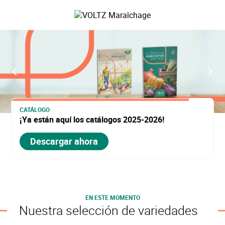
Saltar
al
VOLTZ Maraîchage
contenido
principal
Anterior
Sig
CATÁLOGO
¡Ya están aquí los catálogos 2025-2026!
Descargar ahora
EN ESTE MOMENTO
Nuestra selección de variedades