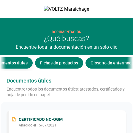
Saltar
al
VOLTZ Maraîchage
contenido
principal
DOCUMENTACIÓN
¿Qué buscas?
Encuentre toda la documentación en un solo clic
umentos útiles
Fichas de productos
Glosario de enfermed
Documentos útiles
Encuentre todos los documentos útiles: atestados, certificados y
hoja de pedido en papel
CERTIFICADO NO-OGM
Añadido el 15/07/2021