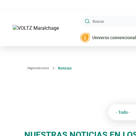
Saltar
al
contenido
Buscar
principal
VOLTZ Maraîchage
Universo convencional
Noticias
Página de inicio
- Todo -
NUESTRAS NOTICIAS EN LO