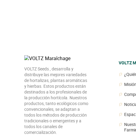
VOLTZ M
VOLTZ Maraîchage
VOLTZ Seeds , desarrolla y
¿Quié
distribuye las mejores variedades
de hortalizas, plantas aromáticas
Misió
y hierbas. Estos productos están
destinados a los profesionales de
Compr
la producción hortícola. Nuestros
productos, tanto ecológicos como
Notici
convencionales, se adaptan a
Espac
todos los métodos de producción
tradicionales o emergentes y a
Nuestr
todos los canales de
Farmi
comercialización.