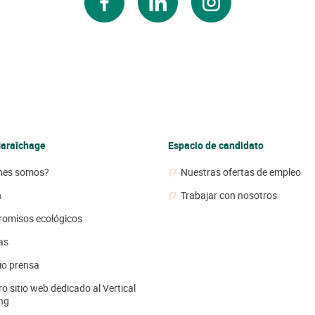
facebook
linkedin
instagram
araîchage
Espacio de candidato
nes somos?
Nuestras ofertas de empleo
n
Trabajar con nosotros
omisos ecológicos
as
io prensa
o sitio web dedicado al Vertical
ng