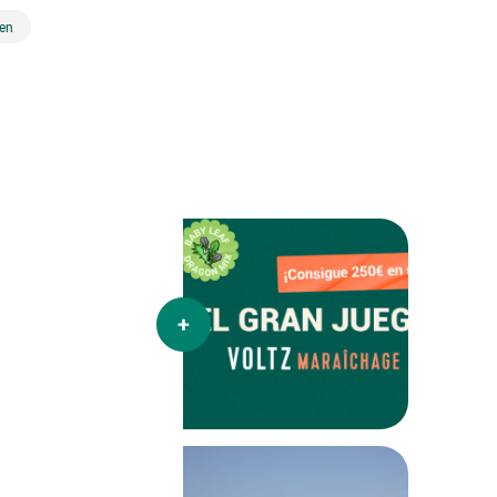
en
más