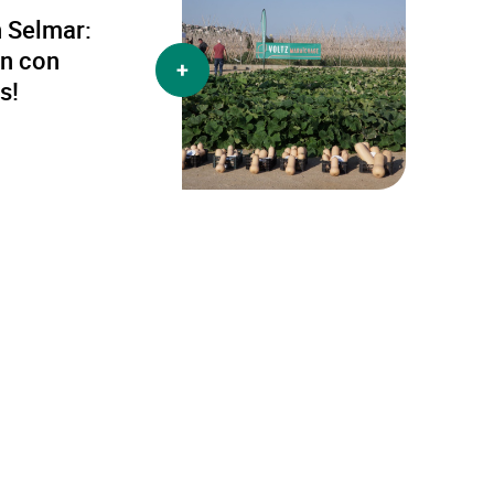
 Selmar:
ón con
más
s!