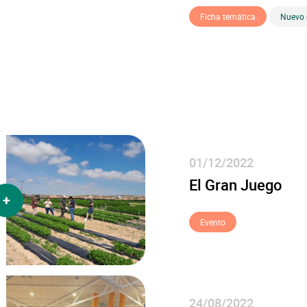
Ficha temática
Nuevo 
01/12/2022
El Gran Juego
más
Evento
24/08/2022