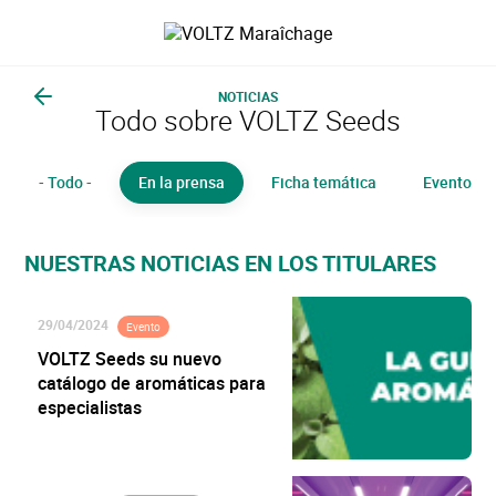
Saltar
al
VOLTZ Maraîchage
contenido
principal
NOTICIAS
Volver
Todo sobre VOLTZ Seeds
- Todo -
En la prensa
Ficha temática
Evento
NUESTRAS NOTICIAS EN LOS TITULARES
29/04/2024
Evento
VOLTZ Seeds su nuevo
catálogo de aromáticas para
especialistas