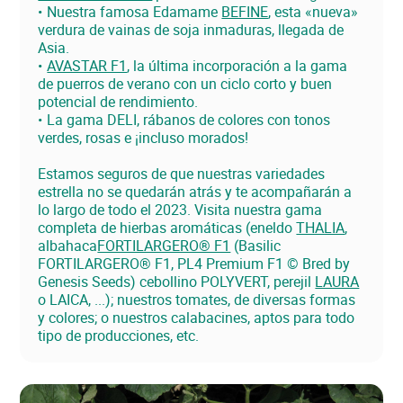
Nuestra famosa Edamame
BEFINE
, esta «nueva»
verdura de vainas de soja inmaduras, llegada de
Asia.
AVASTAR F1
, la última incorporación a la gama
de puerros de verano con un ciclo corto y buen
potencial de rendimiento.
La gama DELI, rábanos de colores con tonos
verdes, rosas e ¡incluso morados!
Estamos seguros de que nuestras variedades
estrella no se quedarán atrás y te acompañarán a
lo largo de todo el 2023. Visita nuestra gama
completa de hierbas aromáticas (eneldo
THALIA
,
albahaca
FORTILARGERO® F1
(Basilic
FORTILARGERO® F1, PL4 Premium F1 © Bred by
Genesis Seeds) cebollino POLYVERT, perejil
LAURA
o LAICA, ...); nuestros tomates, de diversas formas
y colores; o nuestros calabacines, aptos para todo
tipo de producciones, etc.