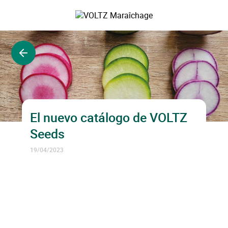
Saltar
al
VOLTZ Maraîchage
contenido
principal
Volver
El nuevo catálogo de VOLTZ
Seeds
19/04/2023