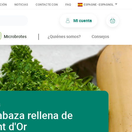
CIÓN
NOTICIAS
CONTACTE CON
FAQ
ESPAGNE - ESPAGNOL
Mi cuenta
Carro d
Microbrotes
¿Quiénes somos?
Consejos
S
abaza rellena de
t d'Or