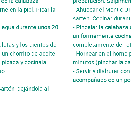
e de la calabaza,
preparación. Salpiment
 en la piel. Picar la
- Ahuecar el Mont d'Or
sartén. Cocinar duran
en agua durante unos 20
- Pincelar la calabaza
uniformemente cocina
alotas y los dientes de
completamente derreti
n un chorrito de aceite
- Hornear en el horno
 picada y cocínala
minutos (pinchar la c
to.
- Servir y disfrutar co
acompañado de un poc
sartén, dejándola al