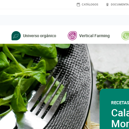
CATÁLOGOS
DOCUMENTA
Universo orgánico
Vertical Farming
RECETA
Cal
Mon