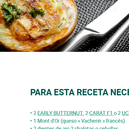
PARA ESTA RECETA NEC
2
EARLY BUTTERNUT
, 2
CARAT F1
o 2
UC
1 Mont d'Or (queso « Vacherin » francés)
2 dientes de ajo 2 chalotas o cebollas