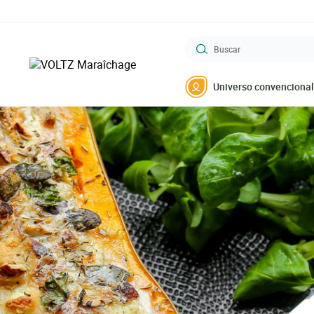
Saltar
al
contenido
Buscar
principal
VOLTZ Maraîchage
Universo convencional