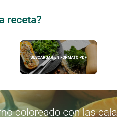
a receta?
DESCARGAR EN FORMATO PDF
Calabaza rellena de Mont d'Or
Leer más
erno coloreado con las cal